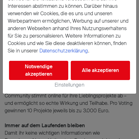
Unsere Nachhaltigkeitsziele
Interessen abstimmen zu können. Darüber hinaus
verwenden wir Cookies, die es uns und unseren
Teilnahmebedingungen
Werbepartnern ermöglichen, Werbung auf unserer und
anderen Webseiten anhand Ihres Nutzungsverhaltens
für Sie zu personalisieren. Weitere Informationen zu
Cookies und wie Sie diese deaktivieren können, finden
Sie in unserer
Datenschutzerklärung
.
Zukunft bewegen!
Notwendige
Alle akzeptieren
Gemeinsam Ideen nach vorne bringen
akzeptieren
RheinStart ist eine Initiative der RheinEnergie mit zwei
Einstellungen
Community-Votings pro Jahr. Unser Prinzip ist einfach: Die
Community stimmt online für ihre Lieblingsprojekte ab –
und ermöglicht so echte Wirkung und Teilhabe. Pro Voting
gewinnen 10 Projekte jeweils bis zu 3.000 Euro.
Immer auf dem Laufenden bleiben
Damit ihr keine wichtigen Informationen wie