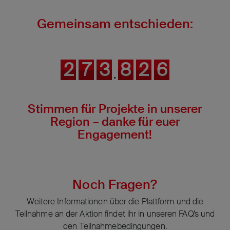
Gemeinsam entschieden:
2
2
2
7
7
7
3
3
3
8
8
8
2
2
2
6
6
6
2
7
3
8
2
6
.
Stimmen für Projekte in unserer
Region – danke für euer
Engagement!
Noch Fragen?
Weitere Informationen über die Plattform und die
Teilnahme an der Aktion findet ihr in unseren FAQ’s und
den Teilnahmebedingungen.