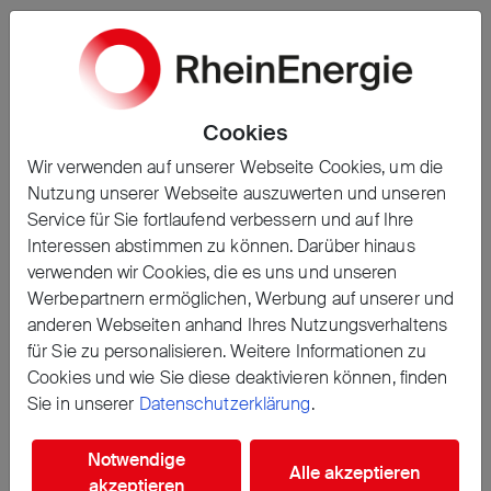
Ein neues Passwort anfordern
Cookies
Wir verwenden auf unserer Webseite Cookies, um die
Nutzung unserer Webseite auszuwerten und unseren
Service für Sie fortlaufend verbessern und auf Ihre
Interessen abstimmen zu können. Darüber hinaus
Alles rund um die Bewerbung
verwenden wir Cookies, die es uns und unseren
Mitmachen - Projekt einreichen
Werbepartnern ermöglichen, Werbung auf unserer und
Entdecken - Aktuelle Projekte
anderen Webseiten anhand Ihres Nutzungsverhaltens
Aktivieren - Community erreichen
für Sie zu personalisieren. Weitere Informationen zu
Rückblick - Projektarchiv
Cookies und wie Sie diese deaktivieren können, finden
Teilnahmebedingungen
Sie in unserer
Datenschutzerklärung
.
Alles rund ums Voting
Notwendige
Alle akzeptieren
Verfolgen - Bestenliste ansehen
akzeptieren