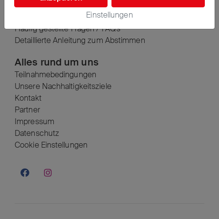
Abstimmen - kurz erklärt
Einstellungen
Entdecken - Aktuelle Projekte
Häufig gestellte Fragen / FAQ’s
Detaillierte Anleitung zum Abstimmen
Alles rund um uns
Teilnahmebedingungen
Unsere Nachhaltigkeitsziele
Kontakt
Partner
Impressum
Datenschutz
Cookie Einstellungen