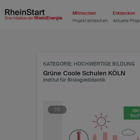
Seite
Klicken Sie, um die Navigation zu überspringen und zum H
Mitmachen
Entdecken
Projekt einreichen
Aktuelle Proje
KATEGORIE
: HOCHWERTIGE BILDUNG
Grüne Coole Schulen KÖLN
Institut für Biologiedidaktik
1/5