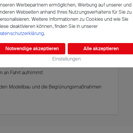
en Beton- und Asphaltflächen bestimmt. Eine
nseren Werbepartnern ermöglichen, Werbung auf unserer und
eproblematik bei und wird der Klima- und
nderen Webseiten anhand Ihres Nutzungsverhaltens für Sie zu
en von Kindern und Jugendlichen nicht gerecht. Mit
ersonalisieren. Weitere Informationen zu Cookies und wie Sie
len wir Schulen auf dem Weg zum zukunftsfähigen
iese deaktivieren können, finden Sie in unserer
Sinne der BNE die Schul- und
atenschutzerklärung
.
nken: Anhand von Experimente-Stationen lernen
zen kennen, bauen selbstständig kleine
Notwendige akzeptieren
Alle akzeptieren
lisieren eine Schulbegrünungsmaßnahme. Die
 getestet und evaluiert (u.a. Erich-Kästner-
Einstellungen
ll die Projektwoche an Kölner Schulen verbreitet
n an Fahrt aufnimmt!
für den Modellbau und die Begrünungsmaßnahmen