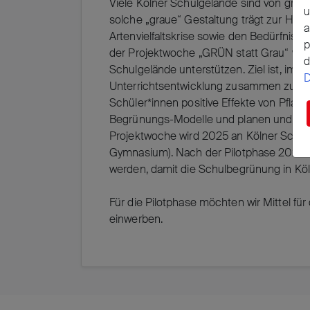
Viele Kölner Schulgelände sind von groß
u
solche „graue“ Gestaltung trägt zur Hitz
a
Artenvielfaltskrise sowie den Bedürfniss
p
der Projektwoche „GRÜN statt Grau“ wol
d
Schulgelände unterstützen. Ziel ist, im 
D
Unterrichtsentwicklung zusammen zu de
Schüler*innen positive Effekte von Pflan
Begrünungs-Modelle und planen und rea
Projektwoche wird 2025 an Kölner Schulen
Gymnasium). Nach der Pilotphase 2025 so
werden, damit die Schulbegrünung in Köl
Für die Pilotphase möchten wir Mittel 
einwerben.