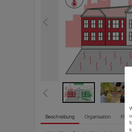
W
u
Beschreibung
Organisation
Fina
f
k