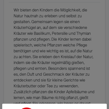
Wir bieten den Kindern die Möglichkeit, die
Natur hautnah zu erleben und selbst zu
gestalten. Gemeinsam legen sie einen
Kräuterhügel an, auf dem sie verschiedene
Kräuter wie Basilikum, Petersilie und Thymian
pflanzen und pflegen. Die Kinder lernen dabei
spielerisch, welche Pflanzen welche Pflege
benötigen und wie wichtig es ist, auf die Natur
zu achten. Sie erleben den Kreislauf der Natur,
indem sie die Kräuter regelmäßig gießen,
pflegen und ernten. Besonders spannend ist
es, den Duft und Geschmack der Kräuter zu
entdecken und sie für kleine Gerichte wie
Kräuterbutter oder Tee zu verwenden.
Zusätzlich pflanzen die Kinder Apfelbäume und
lernen, wie man Bäume richtig pflanzt, gießt
und pflegt. Sie erkennen, wie lange es dauert,