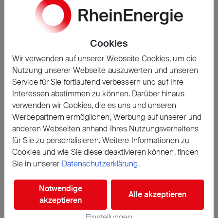
bis die Bäume Früchte tragen und wie wichtig
Geduld ist. So werden die Kinder zu aktiven
Gestaltern ihrer Umwelt. Die Garten AG fördert
das Umweltbewusstsein, stärkt das
Cookies
Verantwortungsgefühl und verbindet
Wir verwenden auf unserer Webseite Cookies, um die
praktisches Lernen mit Freude an der Natur.
Nutzung unserer Webseite auszuwerten und unseren
Service für Sie fortlaufend verbessern und auf Ihre
Interessen abstimmen zu können. Darüber hinaus
verwenden wir Cookies, die es uns und unseren
Werbepartnern ermöglichen, Werbung auf unserer und
anderen Webseiten anhand Ihres Nutzungsverhaltens
Erzählen Sie es Ihren Freunden
für Sie zu personalisieren. Weitere Informationen zu
𝕏
Cookies und wie Sie diese deaktivieren können, finden
Sie in unserer
Datenschutzerklärung
.
Notwendige
Alle akzeptieren
akzeptieren
Dieses Projekt ist archiviert.
Einstellungen