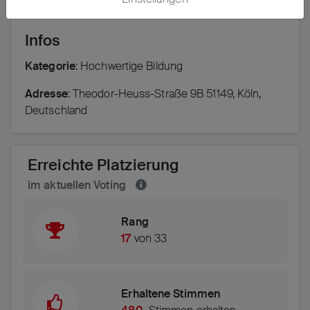
Infos
Kategorie
: Hochwertige Bildung
Adresse
: Theodor-Heuss-Straße 9B 51149, Köln,
Deutschland
Erreichte Platzierung
im aktuellen Voting
Rang
17
von 33
Erhaltene Stimmen