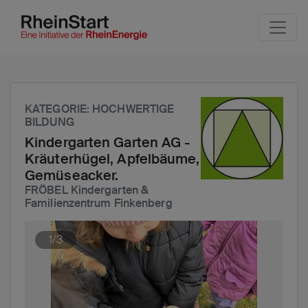
Seite
Klicken Sie, um die Navigation zu überspringen und zum H
KATEGORIE
: HOCHWERTIGE
BILDUNG
Kindergarten Garten AG -
Kräuterhügel, Apfelbäume,
Gemüseacker.
FRÖBEL Kindergarten &
Familienzentrum Finkenberg
1/3