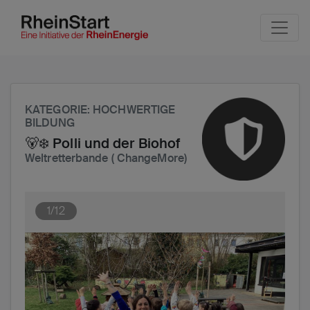
Seite
Klicken Sie, um die Navigation zu überspringen und zum H
KATEGORIE
: HOCHWERTIGE
BILDUNG
🐻‍❄️ Polli und der Biohof
Weltretterbande ( ChangeMore)
1/12