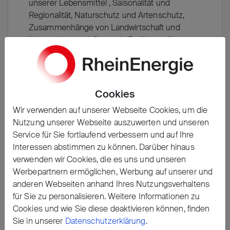
unserer Lebensmittel , Saisonalität und
Regionalität, Naturschutz und Artenschutz,
Zusammenhänge von Landwirtschaft und
Naturschutz und Gesunde Ernährung für
Kinder und natürlich bauen wir nachhaltige
Samenbomben mit den Kids:-)
Wir möchten jedem Kölner Kind einen
Cookies
Workshop der WELTRETTERBRANDE
Wir verwenden auf unserer Webseite Cookies, um die
ermöglichen.
Nutzung unserer Webseite auszuwerten und unseren
Service für Sie fortlaufend verbessern und auf Ihre
Interessen abstimmen zu können. Darüber hinaus
verwenden wir Cookies, die es uns und unseren
Werbepartnern ermöglichen, Werbung auf unserer und
anderen Webseiten anhand Ihres Nutzungsverhaltens
Erzählen Sie es Ihren Freunden
für Sie zu personalisieren. Weitere Informationen zu
Cookies und wie Sie diese deaktivieren können, finden
𝕏
Sie in unserer
Datenschutzerklärung
.