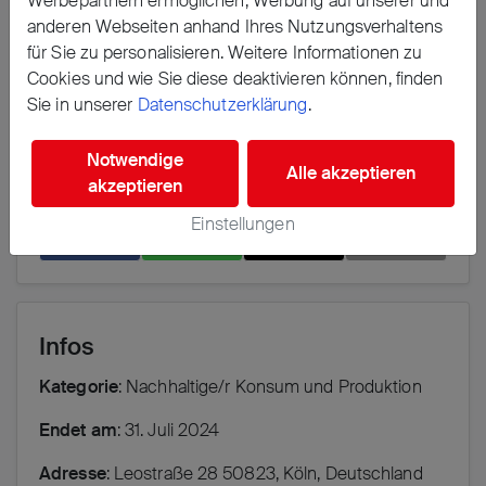
Werbepartnern ermöglichen, Werbung auf unserer und
anderen regionalen Produzenten. Also Zero-
anderen Webseiten anhand Ihres Nutzungsverhaltens
Waste für Alle!
für Sie zu personalisieren. Weitere Informationen zu
Cookies und wie Sie diese deaktivieren können, finden
Sie in unserer
Datenschutzerklärung
.
Notwendige
Alle akzeptieren
akzeptieren
Erzählen Sie es Ihren Freunden
Einstellungen
𝕏
Infos
Kategorie
: Nachhaltige/r Konsum und Produktion
Endet am
: 31. Juli 2024
Adresse
: Leostraße 28 50823, Köln, Deutschland