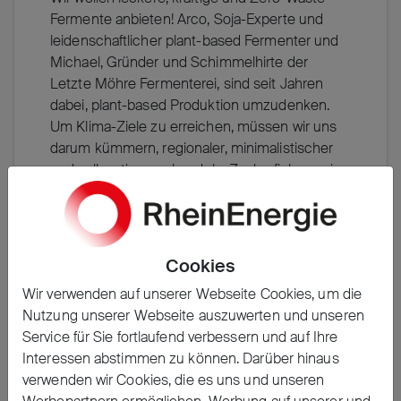
Fermente anbieten! Arco, Soja-Experte und
leidenschaftlicher plant-based Fermenter und
Michael, Gründer und Schimmelhirte der
Letzte Möhre Fermenterei, sind seit Jahren
dabei, plant-based Produktion umzudenken.
Um Klima-Ziele zu erreichen, müssen wir uns
darum kümmern, regionaler, minimalistischer
und vollwertiger zu handeln. Zack - fiel uns ein,
wie man aus Grundzutaten, wie Soja, eine
Vielfalt an minimalistischen, Zero-Waste
Leckereien kreieren kann. "Joghurt", "Käse",
"Mayo", und "Miso" sind die ersten Produkte,
Cookies
worauf wir uns konzentrieren. Wenn man Tofu,
Wir verwenden auf unserer Webseite Cookies, um die
Sojamilch oder Soja-Joghurt herstellt, gibt es
Nutzung unserer Webseite auszuwerten und unseren
gepresste Reste, "Okara" genannt, die in käse-
Service für Sie fortlaufend verbessern und auf Ihre
und mayoartige Produkte verwandelt werden
Interessen abstimmen zu können. Darüber hinaus
können. Die Reste stammen sowohl von
verwenden wir Cookies, die es uns und unseren
unserer eigenen Herstellung, als auch von