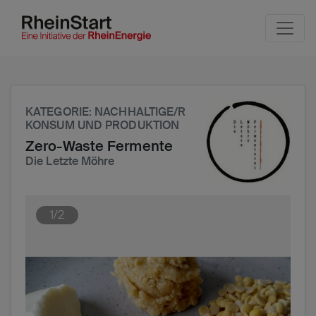
Seite
Klicken Sie, um die Navigation zu überspringen und zum H
KATEGORIE
: NACHHALTIGE/R
KONSUM UND PRODUKTION
Zero-Waste Fermente
Die Letzte Möhre
1/2