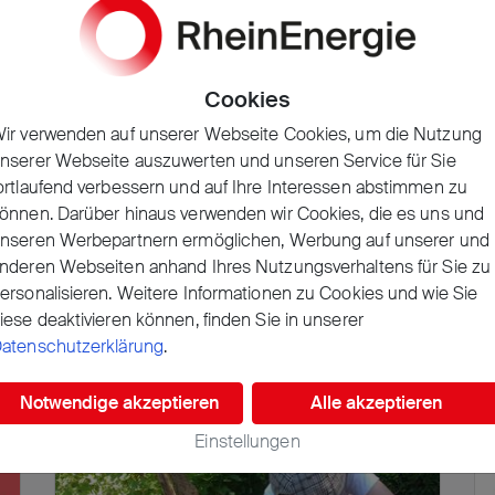
Projekt wurde erfolgreich
umgesetzt!
Kindertagesstätte & Familienzentrum
Cookies
Brunnenkinder e.V.
Köln, Deutschland | Nachhaltige/r Konsum
ir verwenden auf unserer Webseite Cookies, um die Nutzung
und Produktion
nserer Webseite auszuwerten und unseren Service für Sie
ortlaufend verbessern und auf Ihre Interessen abstimmen zu
1898
5
önnen. Darüber hinaus verwenden wir Cookies, die es uns und
Stimmen erhalten
Aktuelle Platzierung
nseren Werbepartnern ermöglichen, Werbung auf unserer und
nderen Webseiten anhand Ihres Nutzungsverhaltens für Sie zu
Dat Wasser vun Kölle es jot – finden auch
ersonalisieren. Weitere Informationen zu Cookies und wie Sie
die Kinder der Kita Brunn ...
iese deaktivieren können, finden Sie in unserer
atenschutzerklärung
.
Projekt ansehen
Notwendige akzeptieren
Alle akzeptieren
Einstellungen