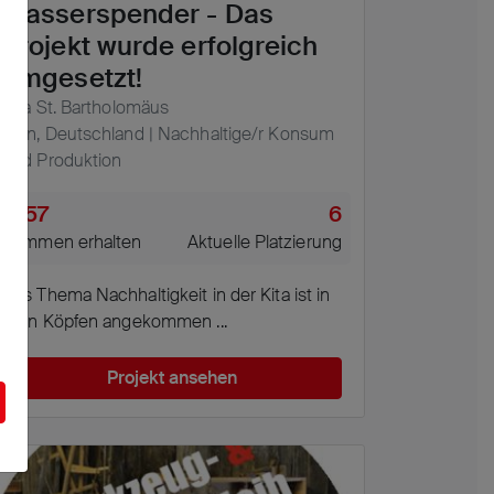
Wasserspender - Das
Projekt wurde erfolgreich
umgesetzt!
Kita St. Bartholomäus
Köln, Deutschland | Nachhaltige/r Konsum
und Produktion
1857
6
Stimmen erhalten
Aktuelle Platzierung
Das Thema Nachhaltigkeit in der Kita ist in
allen Köpfen angekommen ...
Projekt ansehen