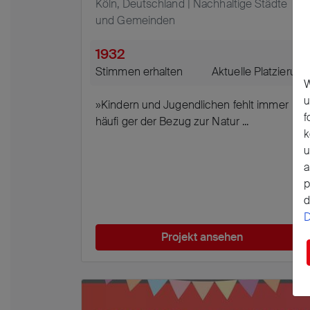
Köln, Deutschland | Nachhaltige Städte
und Gemeinden
1932
4
Stimmen erhalten
Aktuelle Platzierung
W
u
»Kindern und Jugendlichen fehlt immer
f
häufi ger der Bezug zur Natur ...
k
u
a
p
d
D
Projekt ansehen