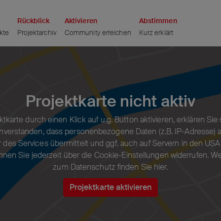
auptteil zu gelangen
Rückblick
Aktivieren
Abstimmen
kte
Projektarchiv
Community erreichen
Kurz erklärt
an. Verwenden Sie den Zoom-Schieberegler, um die Ansicht anzu
ln gehen
Projektkarte nicht aktiv
tkarte durch einen Klick auf u.g. Button aktivieren, erklären Si
nverstanden, dass personenbezogene Daten (z.B. IP-Adresse) a
r des Services übermittelt und ggf. auch auf Servern in den USA
önnen Sie jederzeit über die
Cookie-Einstellungen
widerrufen. We
zum Datenschutz finden Sie
hier
.
Projektkarte aktivieren